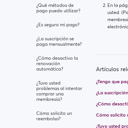
¿Qué métodos de
En la pág
pago puedo utilizar?
usted. (P
membresía
¿Es seguro mi pago?
electrónic
¿La suscripción se
paga mensualmente?
¿Cómo desactivo la
renovación
Artículos re
automática?
¿Tengo que pag
¿Tuvo usted
problemas al intentar
¿La suscripció
comprar una
membresía?
¿Cómo desacti
Cómo solicito un
Cómo solicito 
reembolso?
¿Tuvo usted pr