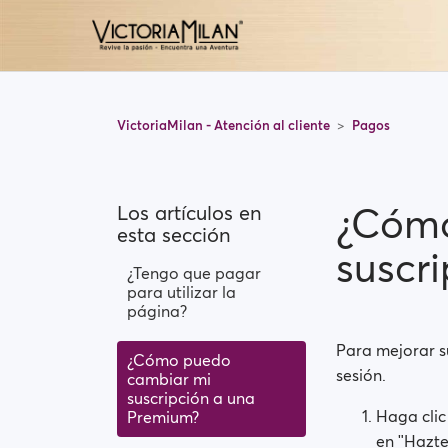
VictoriaMilan - Atención al cliente
Pagos
¿Cómo
Los artículos en
esta sección
suscr
¿Tengo que pagar
para utilizar la
página?
Para mejorar s
¿Cómo puedo
sesión.
cambiar mi
suscripción a una
Haga clic
Premium?
en ʺHazt